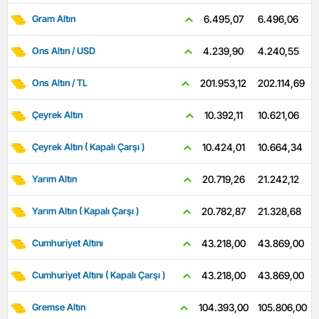
6.496,06
6.495,07
Gram Altın
4.240,55
4.239,90
Ons Altın / USD
202.114,69
201.953,12
Ons Altın / TL
10.621,06
10.392,11
Çeyrek Altın
10.664,34
10.424,01
Çeyrek Altın ( Kapalı Çarşı )
21.242,12
20.719,26
Yarım Altın
21.328,68
20.782,87
Yarım Altın ( Kapalı Çarşı )
43.869,00
43.218,00
Cumhuriyet Altını
43.869,00
43.218,00
Cumhuriyet Altını ( Kapalı Çarşı )
105.806,00
104.393,00
Gremse Altın