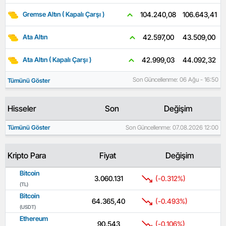
106.643,41
104.240,08
Gremse Altın ( Kapalı Çarşı )
43.509,00
42.597,00
Ata Altın
44.092,32
42.999,03
Ata Altın ( Kapalı Çarşı )
Son Güncellenme: 06 Ağu - 16:50
Tümünü Göster
Hisseler
Son
Değişim
Tümünü Göster
Son Güncellenme: 07.08.2026 12:00
Kripto Para
Fiyat
Değişim
Bitcoin
3.060.131
(-0.312%)
(TL)
Bitcoin
64.365,40
(-0.493%)
(USDT)
Ethereum
90.543
(-0.106%)