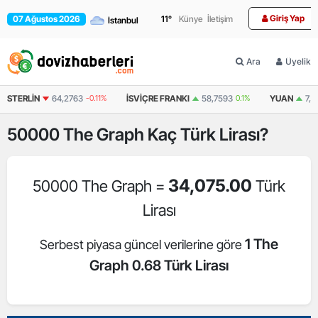
Giriş Yap
07 Ağustos 2026
11
°
Künye
İletişim
Ara
Üyelik
STERLIN
64,2763
-0.11%
İSVIÇRE FRANKI
58,7593
0.1%
YUAN
7,0
50000
The Graph
Kaç Türk Lirası?
34,075.00
50000 The Graph =
Türk
Lirası
1 The
Serbest piyasa güncel verilerine göre
Graph 0.68 Türk Lirası