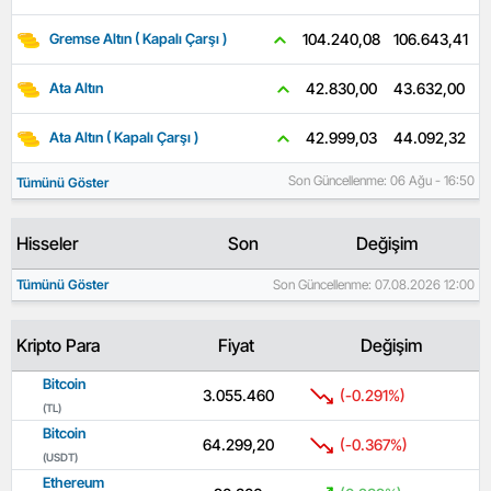
106.643,41
104.240,08
Gremse Altın ( Kapalı Çarşı )
43.632,00
42.830,00
Ata Altın
44.092,32
42.999,03
Ata Altın ( Kapalı Çarşı )
Son Güncellenme: 06 Ağu - 16:50
Tümünü Göster
Hisseler
Son
Değişim
Tümünü Göster
Son Güncellenme: 07.08.2026 12:00
Kripto Para
Fiyat
Değişim
Bitcoin
3.055.460
(-0.291%)
(TL)
Bitcoin
64.299,20
(-0.367%)
(USDT)
Ethereum