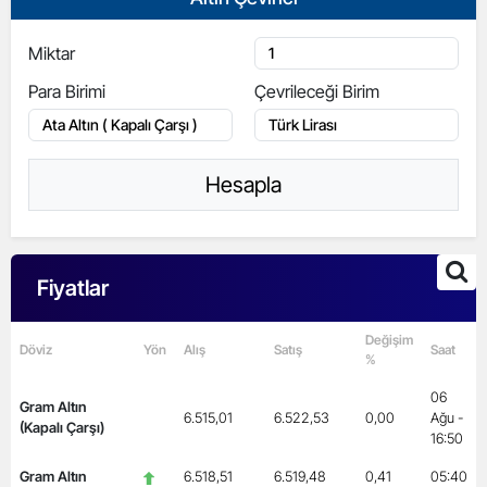
Miktar
Para Birimi
Çevrileceği Birim
Hesapla
Fiyatlar
Değişim
Döviz
Yön
Alış
Satış
Saat
%
06
Gram Altın
6.515,01
6.522,53
0,00
Ağu -
(Kapalı Çarşı)
16:50
Gram Altın
6.518,51
6.519,48
0,41
05:40