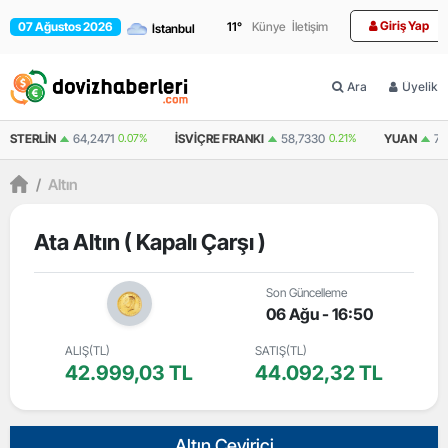
Giriş Yap
07 Ağustos 2026
11
°
Künye
İletişim
Ara
Üyelik
64,2471
0.07%
İSVIÇRE FRANKI
58,7330
0.21%
YUAN
7,0735
0.22%
/
Altın
Ata Altın ( Kapalı Çarşı )
Son Güncelleme
06 Ağu - 16:50
ALIŞ(TL)
SATIŞ(TL)
42.999,03 TL
44.092,32 TL
Altın Çevirici