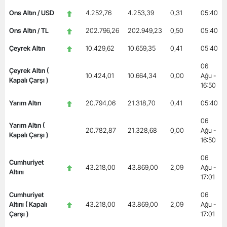
Ons Altın / USD
4.252,76
4.253,39
0,31
05:40
Ons Altın / TL
202.796,26
202.949,23
0,50
05:40
Çeyrek Altın
10.429,62
10.659,35
0,41
05:40
06
Çeyrek Altın (
10.424,01
10.664,34
0,00
Ağu -
Kapalı Çarşı )
16:50
Yarım Altın
20.794,06
21.318,70
0,41
05:40
06
Yarım Altın (
20.782,87
21.328,68
0,00
Ağu -
Kapalı Çarşı )
16:50
06
Cumhuriyet
43.218,00
43.869,00
2,09
Ağu -
Altını
17:01
Cumhuriyet
06
Altını ( Kapalı
43.218,00
43.869,00
2,09
Ağu -
Çarşı )
17:01