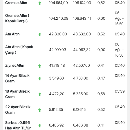
Gremse Altın
104.964,00
106.104,00
0,52
05:40
06
Gremse Altın (
104.240,08
106.643,41
0,00
Ağu -
Kapalı Çarşı )
16:50
Ata Altın
42.830,00
43.632,00
0,52
05:40
06
Ata Altın ( Kapalı
42.999,03
44.092,32
0,00
Ağu -
Çarşı )
16:50
Ziynet Altın
41.718,48
42.507,00
0,41
05:40
14 Ayar Bilezik
05:40
3.549,60
4.750,00
0,47
Gram
18 Ayar Bilezik
05:39
4.472,20
5.235,00
0,58
Gram
22 Ayar Bilezik
05:40
5.912,35
6.126,15
0,52
Gram
Serbest 0.995
05:40
6.485,92
6.486,88
0,41
Has Altın TL/Gr