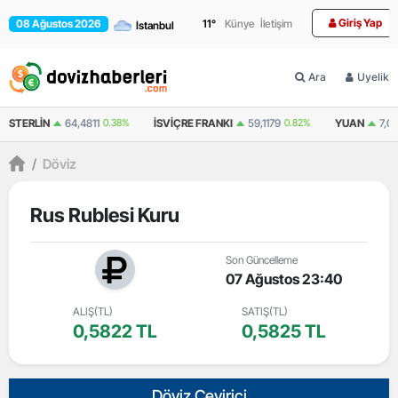
Giriş Yap
08 Ağustos 2026
11
°
Künye
İletişim
Ara
Üyelik
N
64,4811
0.38%
İSVIÇRE FRANKI
59,1179
0.82%
YUAN
7,0812
0.29%
/
Döviz
Rus Rublesi Kuru
Son Güncelleme
07 Ağustos 23:40
ALIŞ(TL)
SATIŞ(TL)
0,5822 TL
0,5825 TL
Döviz Çevirici