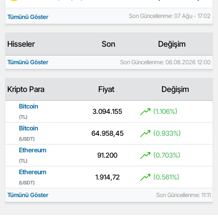
Son Güncellenme: 07 Ağu - 17:02
Tümünü Göster
Hisseler
Son
Değişim
Tümünü Göster
Son Güncellenme: 08.08.2026 12:00
Kripto Para
Fiyat
Değişim
Bitcoin
3.094.155
(1.106%)
(TL)
Bitcoin
64.958,45
(0.933%)
(USDT)
Ethereum
91.200
(0.703%)
(TL)
Ethereum
1.914,72
(0.561%)
(USDT)
Tümünü Göster
Son Güncellenme: 11:11