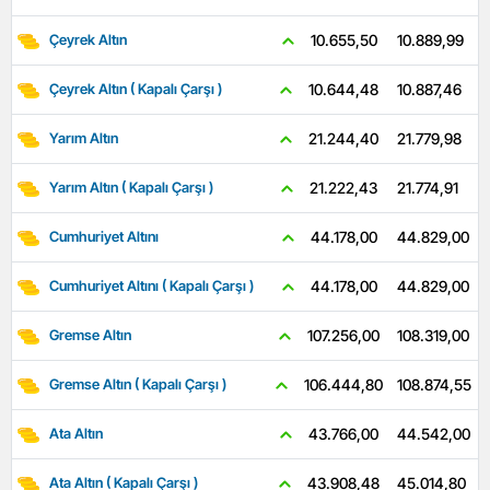
10.889,99
10.655,50
Çeyrek Altın
10.887,46
10.644,48
Çeyrek Altın ( Kapalı Çarşı )
21.779,98
21.244,40
Yarım Altın
21.774,91
21.222,43
Yarım Altın ( Kapalı Çarşı )
44.829,00
44.178,00
Cumhuriyet Altını
44.829,00
44.178,00
Cumhuriyet Altını ( Kapalı Çarşı )
108.319,00
107.256,00
Gremse Altın
108.874,55
106.444,80
Gremse Altın ( Kapalı Çarşı )
44.542,00
43.766,00
Ata Altın
45.014,80
43.908,48
Ata Altın ( Kapalı Çarşı )