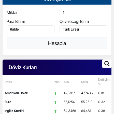
Miktar
Para Birimi
Çevrileceği Birim
Hesapla
Döviz Kurları
Değişim
Döviz
Yön
Alış
Satış
%
Amerikan Doları
47,6787
47,7436
0.18
Euro
55,1254
55,2510
0.32
İngiliz Sterlini
64,3468
64,4811
0.38