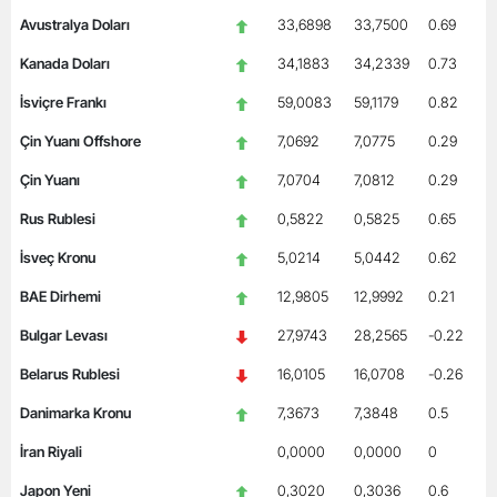
Avustralya Doları
33,6898
33,7500
0.69
Kanada Doları
34,1883
34,2339
0.73
İsviçre Frankı
59,0083
59,1179
0.82
Çin Yuanı Offshore
7,0692
7,0775
0.29
Çin Yuanı
7,0704
7,0812
0.29
Rus Rublesi
0,5822
0,5825
0.65
İsveç Kronu
5,0214
5,0442
0.62
BAE Dirhemi
12,9805
12,9992
0.21
Bulgar Levası
27,9743
28,2565
-0.22
Belarus Rublesi
16,0105
16,0708
-0.26
Danimarka Kronu
7,3673
7,3848
0.5
İran Riyali
0,0000
0,0000
0
Japon Yeni
0,3020
0,3036
0.6