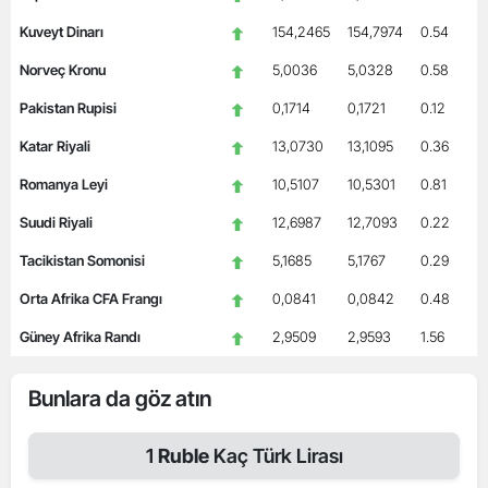
Kuveyt Dinarı
154,2465
154,7974
0.54
Norveç Kronu
5,0036
5,0328
0.58
Pakistan Rupisi
0,1714
0,1721
0.12
Katar Riyali
13,0730
13,1095
0.36
Romanya Leyi
10,5107
10,5301
0.81
Suudi Riyali
12,6987
12,7093
0.22
Tacikistan Somonisi
5,1685
5,1767
0.29
Orta Afrika CFA Frangı
0,0841
0,0842
0.48
Güney Afrika Randı
2,9509
2,9593
1.56
Bunlara da göz atın
1
Ruble
Kaç Türk Lirası