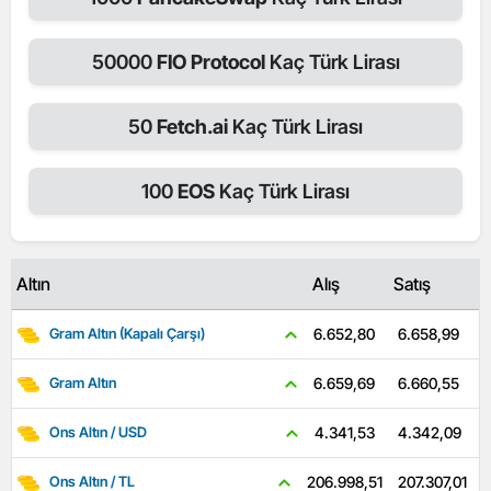
50000
FIO Protocol
Kaç Türk Lirası
50
Fetch.ai
Kaç Türk Lirası
100
EOS
Kaç Türk Lirası
Altın
Alış
Satış
6.658,99
6.652,80
Gram Altın (Kapalı Çarşı)
6.660,55
6.659,69
Gram Altın
4.342,09
4.341,53
Ons Altın / USD
207.307,01
206.998,51
Ons Altın / TL