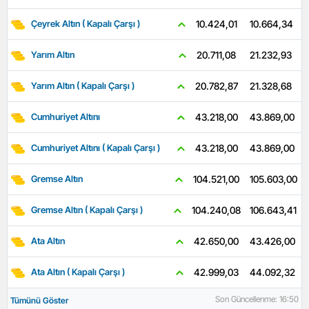
10.664,34
10.424,01
Çeyrek Altın ( Kapalı Çarşı )
21.232,93
20.711,08
Yarım Altın
21.328,68
20.782,87
Yarım Altın ( Kapalı Çarşı )
43.869,00
43.218,00
Cumhuriyet Altını
43.869,00
43.218,00
Cumhuriyet Altını ( Kapalı Çarşı )
105.603,00
104.521,00
Gremse Altın
106.643,41
104.240,08
Gremse Altın ( Kapalı Çarşı )
43.426,00
42.650,00
Ata Altın
44.092,32
42.999,03
Ata Altın ( Kapalı Çarşı )
Son Güncellenme: 16:50
Tümünü Göster