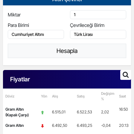
Miktar
Para Birimi
Çevrileceği Birim
Hesapla
Fiyatlar
Değişim
Döviz
Yön
Alış
Satış
Saat
%
Gram Altın
16:50
6.515,01
6.522,53
2,02
(Kapalı Çarşı)
Gram Altın
6.492,50
6.493,25
-0,04
20:13