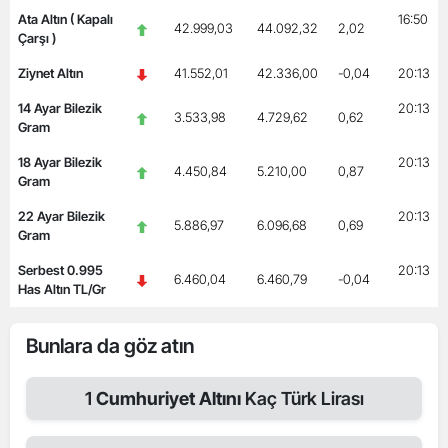
Ata Altın ( Kapalı
16:50
42.999,03
44.092,32
2,02
Çarşı )
Ziynet Altın
41.552,01
42.336,00
-0,04
20:13
14 Ayar Bilezik
20:13
3.533,98
4.729,62
0,62
Gram
18 Ayar Bilezik
20:13
4.450,84
5.210,00
0,87
Gram
22 Ayar Bilezik
20:13
5.886,97
6.096,68
0,69
Gram
Serbest 0.995
20:13
6.460,04
6.460,79
-0,04
Has Altın TL/Gr
Bunlara da göz atın
1
Cumhuriyet Altını
Kaç Türk Lirası