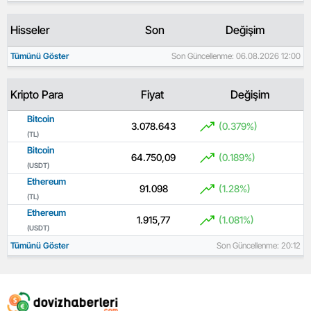
Hisseler
Son
Değişim
Tümünü Göster
Son Güncellenme: 06.08.2026 12:00
Kripto Para
Fiyat
Değişim
Bitcoin
3.078.643
(0.379%)
(TL)
Bitcoin
64.750,09
(0.189%)
(USDT)
Ethereum
91.098
(1.28%)
(TL)
Ethereum
1.915,77
(1.081%)
(USDT)
Tümünü Göster
Son Güncellenme: 20:12