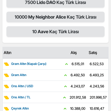
7500
Lido DAO
Kaç Türk Lirası
10000
My Neighbor Alice
Kaç Türk Lirası
10
Aave
Kaç Türk Lirası
Altın
Alış
Satış
6.522,53
6.515,01
Gram Altın (Kapalı Çarşı)
6.493,25
6.492,50
Gram Altın
4.243,56
4.243,07
Ons Altın / USD
201.996,57
201.912,58
Ons Altın / TL
10.616,47
10.388,00
Çeyrek Altın