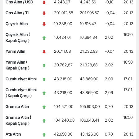
Ons Altın / USD
4.243,07
4.243,56
-0,10
20:13
Ons Altın / TL
201.912,58
201.996,57
-0,04
20:13
Çeyrek Altın
10.388,00
10.616,47
-0,04
20:13
Çeyrek Altın (
16:50
10.424,01
10.664,34
2,02
Kapalı Çarşı )
Yarım Altın
20.711,08
21.232,93
-0,04
20:13
Yarım Altın (
16:50
20.782,87
21.328,68
2,02
Kapalı Çarşı )
Cumhuriyet Altını
43.218,00
43.869,00
2,09
17:01
Cumhuriyet Altını
17:01
43.218,00
43.869,00
2,09
( Kapalı Çarşı )
Gremse Altın
104.521,00
105.603,00
0,70
20:13
Gremse Altın (
16:50
104.240,08
106.643,41
2,02
Kapalı Çarşı )
Ata Altın
42.650,00
43.426,00
0,70
20:13