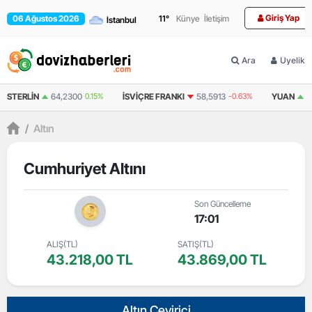
Giriş Yap
06 Ağustos 2026
11
°
Künye
İletişim
Ara
Üyelik
N
64,2300
0.15%
İSVIÇRE FRANKI
58,5913
-0.63%
YUAN
7,0532
0.0
/
Altın
Cumhuriyet Altını
Son Güncelleme
17:01
ALIŞ(TL)
SATIŞ(TL)
43.218,00 TL
43.869,00 TL
Altın Çevirici