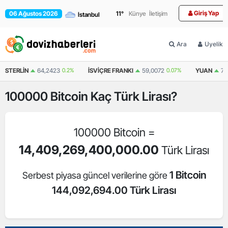
Giriş Yap
06 Ağustos 2026
11
°
Künye
İletişim
Ara
Üyelik
STERLIN
64,2423
0.2%
İSVIÇRE FRANKI
59,0072
0.07%
YUAN
7,
100000
Bitcoin
Kaç Türk Lirası?
100000 Bitcoin =
14,409,269,400,000.00
Türk Lirası
1 Bitcoin
Serbest piyasa güncel verilerine göre
144,092,694.00 Türk Lirası