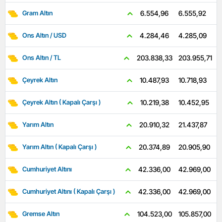
6.555,92
6.554,96
Gram Altın
4.285,09
4.284,46
Ons Altın / USD
203.955,71
203.838,33
Ons Altın / TL
10.718,93
10.487,93
Çeyrek Altın
10.452,95
10.219,38
Çeyrek Altın ( Kapalı Çarşı )
21.437,87
20.910,32
Yarım Altın
20.905,90
20.374,89
Yarım Altın ( Kapalı Çarşı )
42.969,00
42.336,00
Cumhuriyet Altını
42.969,00
42.336,00
Cumhuriyet Altını ( Kapalı Çarşı )
105.857,00
104.523,00
Gremse Altın