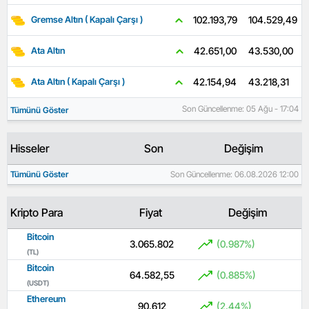
104.529,49
102.193,79
Gremse Altın ( Kapalı Çarşı )
43.530,00
42.651,00
Ata Altın
43.218,31
42.154,94
Ata Altın ( Kapalı Çarşı )
Son Güncellenme: 05 Ağu - 17:04
Tümünü Göster
Hisseler
Son
Değişim
Tümünü Göster
Son Güncellenme: 06.08.2026 12:00
Kripto Para
Fiyat
Değişim
Bitcoin
3.065.802
(0.987%)
(TL)
Bitcoin
64.582,55
(0.885%)
(USDT)
Ethereum
90.612
(2.44%)