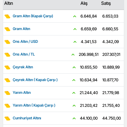
Altın
Alış
Satış
6.653,03
6.646,84
Gram Altın (Kapalı Çarşı)
6.660,55
6.659,69
Gram Altın
4.342,09
4.341,53
Ons Altın / USD
207.307,01
206.998,51
Ons Altın / TL
10.889,99
10.655,50
Çeyrek Altın
10.877,70
10.634,94
Çeyrek Altın ( Kapalı Çarşı )
21.779,98
21.244,40
Yarım Altın
21.755,40
21.203,42
Yarım Altın ( Kapalı Çarşı )
44.750,00
44.100,00
Cumhuriyet Altını