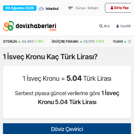
Giriş Yap
09 Ağustos 2026
11
°
Künye
İletişim
Ara
Üyelik
STERLIN
64,4811
0.38%
İSVIÇRE FRANKI
59,1179
0.82%
YUAN
7,0
1
İsveç Kronu
Kaç Türk Lirası?
5.04
1 İsveç Kronu =
Türk Lirası
1 İsveç
Serbest piyasa güncel verilerine göre
Kronu 5.04 Türk Lirası
Döviz Çevirici