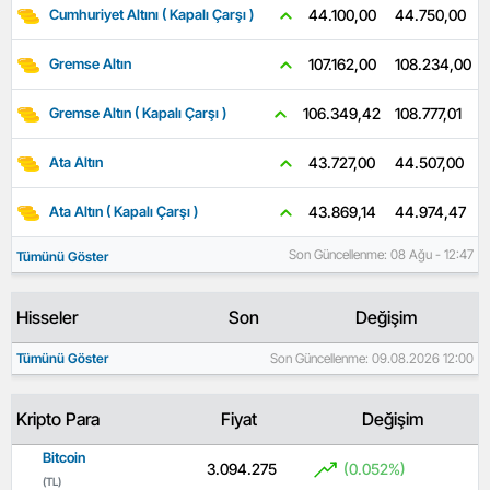
44.750,00
44.100,00
Cumhuriyet Altını ( Kapalı Çarşı )
108.234,00
107.162,00
Gremse Altın
108.777,01
106.349,42
Gremse Altın ( Kapalı Çarşı )
44.507,00
43.727,00
Ata Altın
44.974,47
43.869,14
Ata Altın ( Kapalı Çarşı )
Son Güncellenme: 08 Ağu - 12:47
Tümünü Göster
Hisseler
Son
Değişim
Tümünü Göster
Son Güncellenme: 09.08.2026 12:00
Kripto Para
Fiyat
Değişim
Bitcoin
3.094.275
(0.052%)
(TL)