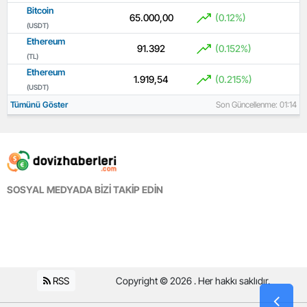
Bitcoin
65.000,00
(0.12%)
(USDT)
Ethereum
91.392
(0.152%)
(TL)
Ethereum
1.919,54
(0.215%)
(USDT)
Tümünü Göster
Son Güncellenme: 01:14
SOSYAL MEDYADA BİZİ TAKİP EDİN
RSS
Copyright © 2026 . Her hakkı saklıdır.