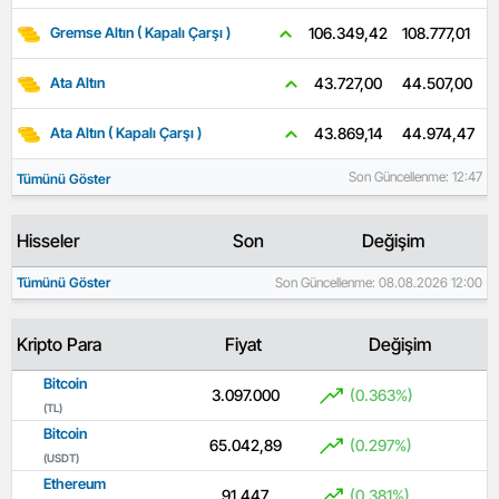
108.777,01
106.349,42
Gremse Altın ( Kapalı Çarşı )
44.507,00
43.727,00
Ata Altın
44.974,47
43.869,14
Ata Altın ( Kapalı Çarşı )
Son Güncellenme: 12:47
Tümünü Göster
Hisseler
Son
Değişim
Tümünü Göster
Son Güncellenme: 08.08.2026 12:00
Kripto Para
Fiyat
Değişim
Bitcoin
3.097.000
(0.363%)
(TL)
Bitcoin
65.042,89
(0.297%)
(USDT)
Ethereum
91.447
(0.381%)