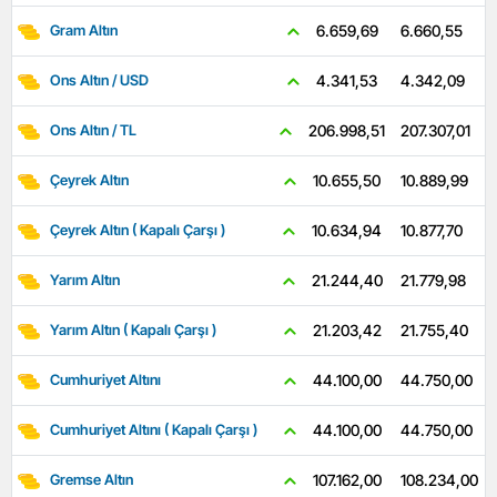
6.660,55
6.659,69
Gram Altın
4.342,09
4.341,53
Ons Altın / USD
207.307,01
206.998,51
Ons Altın / TL
10.889,99
10.655,50
Çeyrek Altın
10.877,70
10.634,94
Çeyrek Altın ( Kapalı Çarşı )
21.779,98
21.244,40
Yarım Altın
21.755,40
21.203,42
Yarım Altın ( Kapalı Çarşı )
44.750,00
44.100,00
Cumhuriyet Altını
44.750,00
44.100,00
Cumhuriyet Altını ( Kapalı Çarşı )
108.234,00
107.162,00
Gremse Altın