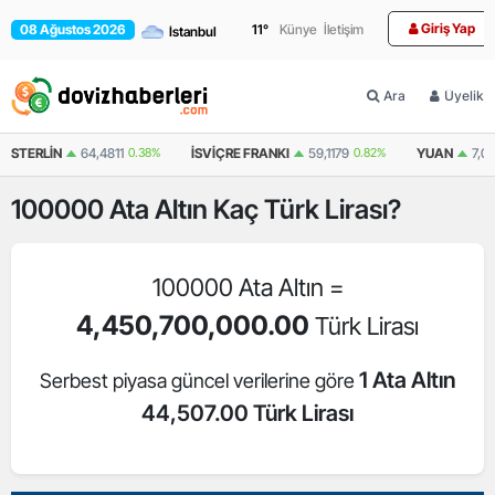
Giriş Yap
08 Ağustos 2026
11
°
Künye
İletişim
Ara
Üyelik
STERLIN
64,4811
0.38%
İSVIÇRE FRANKI
59,1179
0.82%
YUAN
7,0
100000
Ata Altın
Kaç Türk Lirası?
100000 Ata Altın =
4,450,700,000.00
Türk Lirası
1 Ata Altın
Serbest piyasa güncel verilerine göre
44,507.00 Türk Lirası