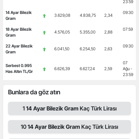
23:59
14 Ayar Bilezik
09:30
3.629,08
4.838,75
2,34
Gram
18 Ayar Bilezik
07:59
4.576,05
5.355,00
2,88
Gram
22 Ayar Bilezik
09:30
6.041,50
6.254,50
2,63
Gram
07
Serbest 0.995
6.626,39
6.627,24
2,59
Ağu -
Has Altın TL/Gr
23:59
Bunlara da göz atın
1
14 Ayar Bilezik Gram
Kaç Türk Lirası
10
14 Ayar Bilezik Gram
Kaç Türk Lirası