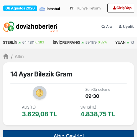
Giriş Yap
08 Ağustos 2026
11
°
Künye
İletişim
Ara
Üyelik
4811
0.38%
İSVIÇRE FRANKI
59,1179
0.82%
YUAN
7,0812
0.29%
RU
/
Altın
14 Ayar Bilezik Gram
Son Güncelleme
09:30
ALIŞ(TL)
SATIŞ(TL)
3.629,08 TL
4.838,75 TL
Altın Çevirici