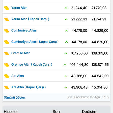
21.779,98
21.244,40
Yarım Altın
21.774,91
21.222,43
Yarım Altın ( Kapalı Çarşı )
44.829,00
44.178,00
Cumhuriyet Altını
44.829,00
44.178,00
Cumhuriyet Altını ( Kapalı Çarşı )
108.319,00
107.256,00
Gremse Altın
108.874,55
106.444,80
Gremse Altın ( Kapalı Çarşı )
44.542,00
43.766,00
Ata Altın
45.014,80
43.908,48
Ata Altın ( Kapalı Çarşı )
Son Güncellenme: 07 Ağu - 17:02
Tümünü Göster
Hisseler
Son
Değişim