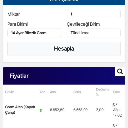
Miktar
Para Birimi
Çevrileceği Birim
Hesapla
Fiyatlar
Değişim
Döviz
Yön
Alış
Satış
Saat
%
07
Gram Altın (Kapalı
6.652,80
6.658,99
2,09
Ağu -
Çarşı)
17:02
07