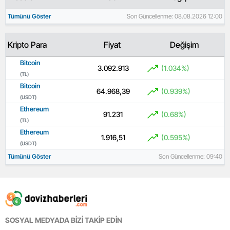
Tümünü Göster
Son Güncellenme: 08.08.2026 12:00
Kripto Para
Fiyat
Değişim
Bitcoin
3.092.913
(1.034%)
(TL)
Bitcoin
64.968,39
(0.939%)
(USDT)
Ethereum
91.231
(0.68%)
(TL)
Ethereum
1.916,51
(0.595%)
(USDT)
Tümünü Göster
Son Güncellenme: 09:40
SOSYAL MEDYADA BİZİ TAKİP EDİN