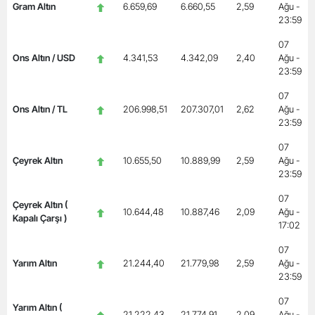
Gram Altın
6.659,69
6.660,55
2,59
Ağu -
23:59
07
Ons Altın / USD
4.341,53
4.342,09
2,40
Ağu -
23:59
07
Ons Altın / TL
206.998,51
207.307,01
2,62
Ağu -
23:59
07
Çeyrek Altın
10.655,50
10.889,99
2,59
Ağu -
23:59
07
Çeyrek Altın (
10.644,48
10.887,46
2,09
Ağu -
Kapalı Çarşı )
17:02
07
Yarım Altın
21.244,40
21.779,98
2,59
Ağu -
23:59
07
Yarım Altın (
21.222,43
21.774,91
2,09
Ağu -