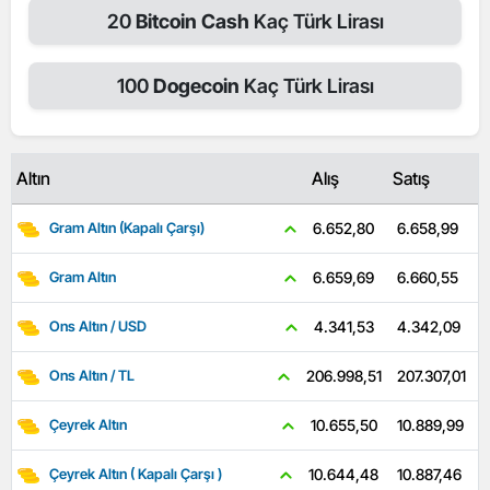
20
Bitcoin Cash
Kaç Türk Lirası
100
Dogecoin
Kaç Türk Lirası
Altın
Alış
Satış
6.658,99
6.652,80
Gram Altın (Kapalı Çarşı)
6.660,55
6.659,69
Gram Altın
4.342,09
4.341,53
Ons Altın / USD
207.307,01
206.998,51
Ons Altın / TL
10.889,99
10.655,50
Çeyrek Altın
10.887,46
10.644,48
Çeyrek Altın ( Kapalı Çarşı )