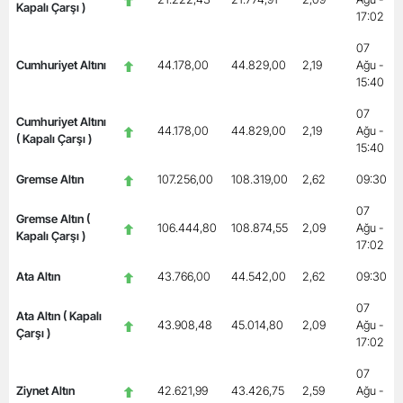
Kapalı Çarşı )
17:02
07
Cumhuriyet Altını
44.178,00
44.829,00
2,19
Ağu -
15:40
07
Cumhuriyet Altını
44.178,00
44.829,00
2,19
Ağu -
( Kapalı Çarşı )
15:40
Gremse Altın
107.256,00
108.319,00
2,62
09:30
07
Gremse Altın (
106.444,80
108.874,55
2,09
Ağu -
Kapalı Çarşı )
17:02
Ata Altın
43.766,00
44.542,00
2,62
09:30
07
Ata Altın ( Kapalı
43.908,48
45.014,80
2,09
Ağu -
Çarşı )
17:02
07
Ziynet Altın
42.621,99
43.426,75
2,59
Ağu -