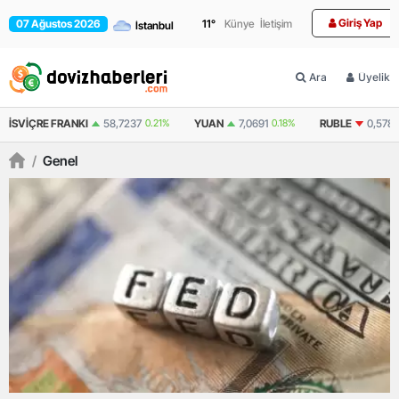
Giriş Yap
07 Ağustos 2026
11
°
Künye
İletişim
Ara
Üyelik
YUAN
7,0691
0.18%
RUBLE
0,5780
-0.34%
İSVEÇ KRONU
5,0133
/
Genel