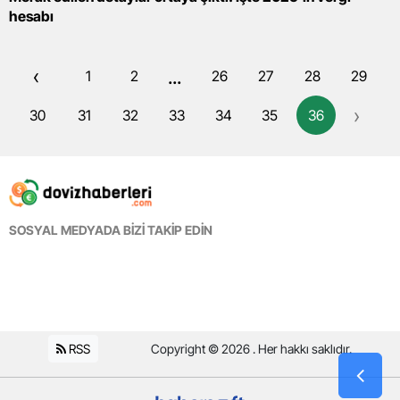
hesabı
‹
...
1
2
26
27
28
29
›
30
31
32
33
34
35
36
SOSYAL MEDYADA BİZİ TAKİP EDİN
RSS
Copyright © 2026 . Her hakkı saklıdır.